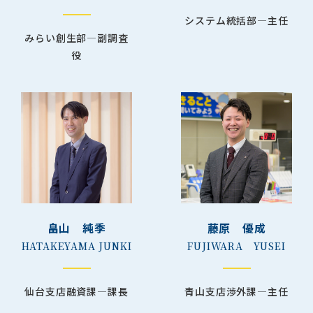
システム統括部―主任
みらい創生部―副調査
役
畠山 純季
藤原 優成
HATAKEYAMA JUNKI
FUJIWARA YUSEI
仙台支店融資課―課長
青山支店渉外課―主任