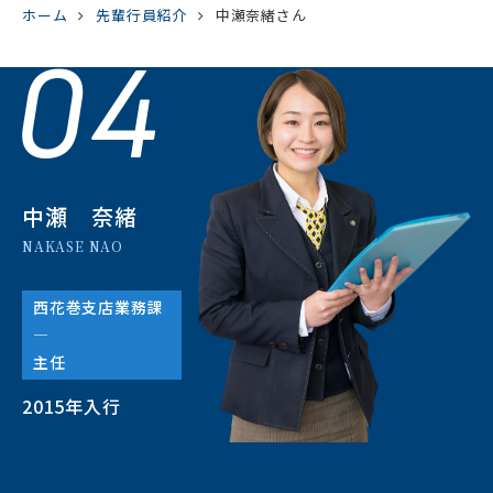
ホーム
先輩行員紹介
中瀬奈緒さん
04
中瀬 奈緒
NAKASE NAO
西花巻支店業務課
―
主任
2015年入行